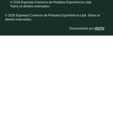
© 2026 Ergomais Comercio de Produtos Ergonômicos Ltda.
Todos os direitos reservados.
© 2026 Ergomais Comercio de Produtos Ergonômicos Ltda. Todos os
direitos reservados.
Desenvolvido por
VEZTO