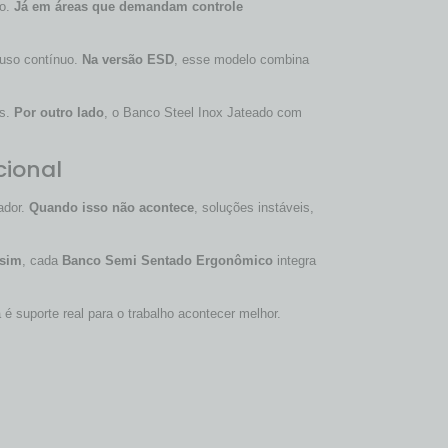
do.
Já em áreas que demandam controle
 uso contínuo.
Na versão ESD
, esse modelo combina
as.
Por outro lado
, o Banco Steel Inox Jateado com
cional
ador.
Quando isso não acontece
, soluções instáveis,
sim
, cada
Banco Semi Sentado Ergonômico
integra
 é suporte real para o trabalho acontecer melhor.