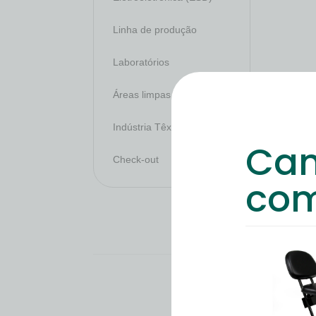
Linha de produção
Laboratórios
Áreas limpas
Indústria Têxtil
Cam
Check-out
com