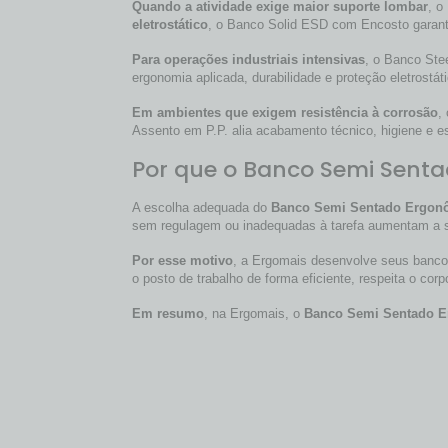
Quando a atividade exige maior suporte lombar
, o
eletrostático
, o Banco Solid ESD com Encosto garant
Para operações industriais intensivas
, o Banco Ste
ergonomia aplicada, durabilidade e proteção eletrostá
Em ambientes que exigem resistência à corrosão
,
Assento em P.P. alia acabamento técnico, higiene e es
Por que o Banco Semi Sent
A escolha adequada do
Banco Semi Sentado Ergon
sem regulagem ou inadequadas à tarefa aumentam a so
Por esse motivo
, a Ergomais desenvolve seus banco
o posto de trabalho de forma eficiente, respeita o co
Em resumo
, na Ergomais, o
Banco Semi Sentado 