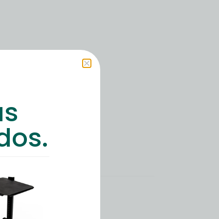
as
dos.