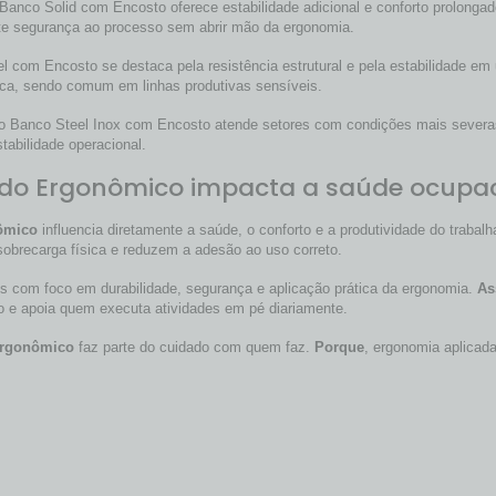
 Banco Solid com Encosto oferece estabilidade adicional e conforto prolonga
e segurança ao processo sem abrir mão da ergonomia.
el com Encosto se destaca pela resistência estrutural e pela estabilidade em
tica, sendo comum em linhas produtivas sensíveis.
 o Banco Steel Inox com Encosto atende setores com condições mais sever
tabilidade operacional.
ado Ergonômico impacta a saúde ocupa
ômico
influencia diretamente a saúde, o conforto e a produtividade do trabalh
brecarga física e reduzem a adesão ao uso correto.
s com foco em durabilidade, segurança e aplicação prática da ergonomia.
As
rpo e apoia quem executa atividades em pé diariamente.
Ergonômico
faz parte do cuidado com quem faz.
Porque
, ergonomia aplicada