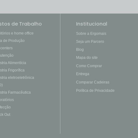
stos de Trabalho
Institucional
itórios e home office
Sobre a Ergomais
ha de Produção
Seja um Parcero
 centers
Blog
utenção
Mapa do site
stria Alimentícia
Como Comprar
stria Frigorífica
Entrega
stria eletroeletrônica
Comparar Cadeiras
D)
Política de Privacidade
stria Farmacêutica
ratórios
fecção
ck Out