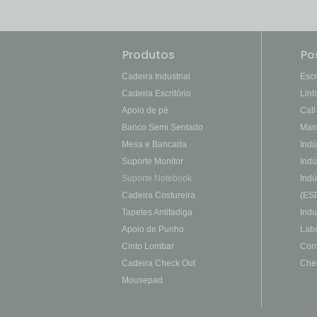
Produtos
Po
Cadeira Industrial
Escr
Cadeira Escritório
Lin
Apoio de pé
Call
Banco Semi Sentado
Man
Mesa e Bancada
Indú
Suporte Monitor
Indú
Suporte Notebook
Indú
Cadeira Costureira
(ES
Tapetes Antifadiga
Indu
Apoio de Punho
Labo
Cinto Lombar
Con
Cadeira Check Out
Che
Mousepad