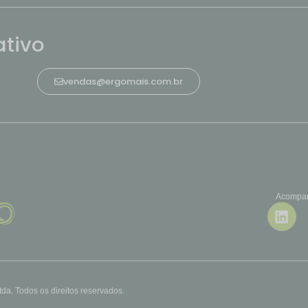
tivo
vendas@ergomais.com.br
Acompan
a. Todos os direitos reservados.