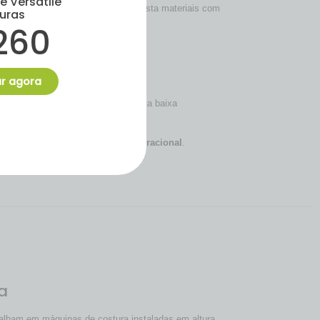
é Versatile
a tecidos, acessa ferramentas e ajusta materiais com
turas
260
r agora
o consequência, a cadeira apresenta baixa
ada, resistência e eficiência operacional
.
a
balham em máquinas de costura instaladas em altura