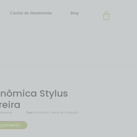
Central de Atendimento
Blog
onômica Stylus
reira
ostureira
Tags
Confecção
,
Linha de Produção
çamento