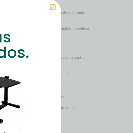
stante
e
conforto prolongado
. Desde o primeiro
stura.
as
orma, melhora o desempenho em operações repetitivas
dos.
a produtividade. Por esse motivo, a cadeira conta
itivos e acionamento constante do pedal.
a, da máquina e ao biotipo do usuário.
ergonômico sem comprometer a dinâmica da