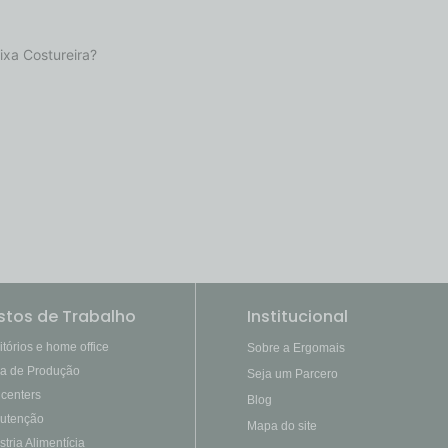
xa Costureira?
stos de Trabalho
Institucional
itórios e home office
Sobre a Ergomais
ha de Produção
Seja um Parcero
 centers
Blog
utenção
Mapa do site
stria Alimentícia