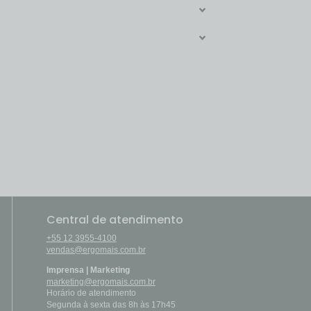
Central de atendimento
+55 12 3955-4100
vendas@ergomais.com.br
Imprensa | Marketing
marketing@ergomais.com.br
Horário de atendimento
Segunda à sexta das 8h às 17h45