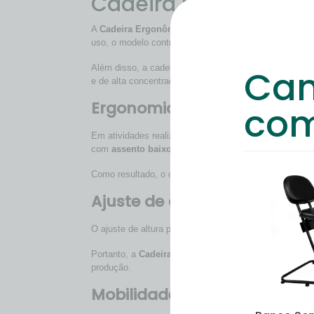
Cadeira Ergonômica 
A
Cadeira Ergonômica Stylus Média Costureira
foi 
uso, o modelo contribui para a estabilidade do operado
Cam
Além disso, a cadeira favorece postura adequada em t
e de alta concentração.
Ergonomia aplicada para po
com
Em atividades realizadas em
máquinas reta
,
overloc
com
assento baixo
e
encosto estofado
, que oferece
Como resultado, o operador mantém melhor alinhament
Ajuste de altura e adaptaç
O ajuste de altura por
pistão a gás
permite regulagens 
Portanto, a
Cadeira Ergonômica Stylus Média Costu
produção.
Mobilidade funcional para r