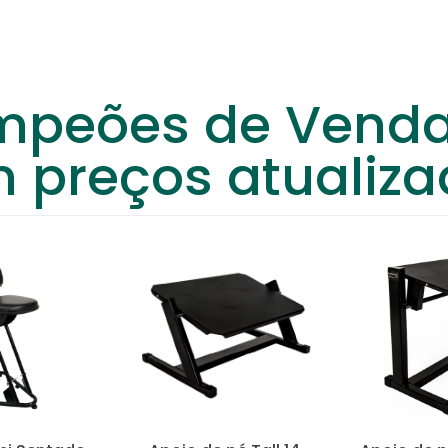
Stylus Média Costureira
desenvolvida para operações que exigem
postura reduzida
,
mobilidade con
r em atividades típicas da
indústria têxtil
e de ambientes profissionais de co
peões de Vend
arefas contínuas, ajudando a reduzir a fadiga ao longo da jornada. Dessa f
stos de costura
 preços atualiza
k
,
galoneira
e operações similares, a postura correta influencia diretamente 
m apoio adequado durante longos períodos sentados.
o corporal. Consequentemente, há menor esforço físico em movimentos repet
ão ao operador
rápidas e precisas. Assim, a cadeira se adapta facilmente à altura da bancad
reira
atende ambientes com
alternância de operadores
, mantendo padrão 
otinas produtivas