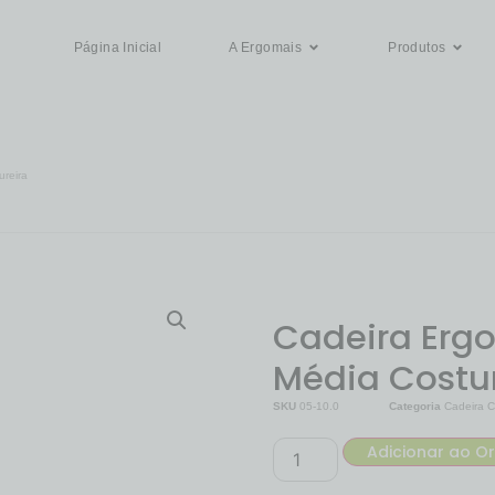
Página Inicial
A Ergomais
Produtos
ureira
Cadeira Erg
Média Costu
SKU
05-10.0
Categoria
Cadeira C
Solicitar Or