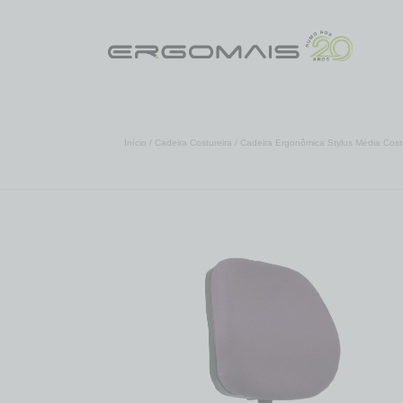
Início
/
Cadeira Costureira
/ Cadeira Ergonômica Stylus Média Cost