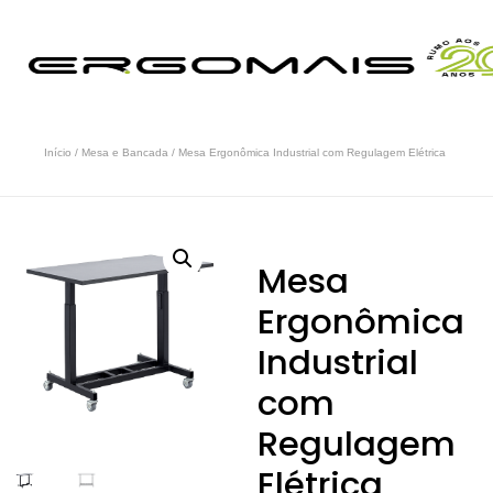
Início
/
Mesa e Bancada
/ Mesa Ergonômica Industrial com Regulagem Elétrica
Mesa
Ergonômica
Industrial
com
Regulagem
Elétrica