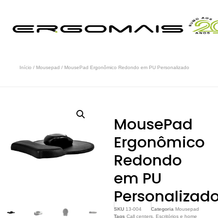
Início
/
Mousepad
/ MousePad Ergonômico Redondo em PU Personalizado
MousePad
Ergonômico
Redondo
em PU
Personalizad
SKU
13-004
Categoria
Mousepad
Tags
Call centers
,
Escritórios e home