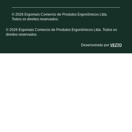
© 2026 Ergomais Comercio de Produtos Ergonômicos Ltda.
Todos os direitos reservados.
© 2026 Ergomais Comercio de Produtos Ergonômicos Ltda. Todos os
direitos reservados.
Desenvolvido por
VEZTO