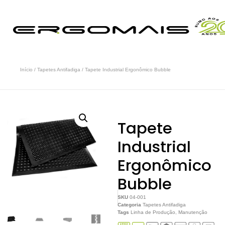
Início
/
Tapetes Antifadiga
/ Tapete Industrial Ergonômico Bubble
Tapete
Industrial
Ergonômico
Bubble
SKU
04-001
Categoria
Tapetes Antifadiga
Tags
Linha de Produção
,
Manutenção