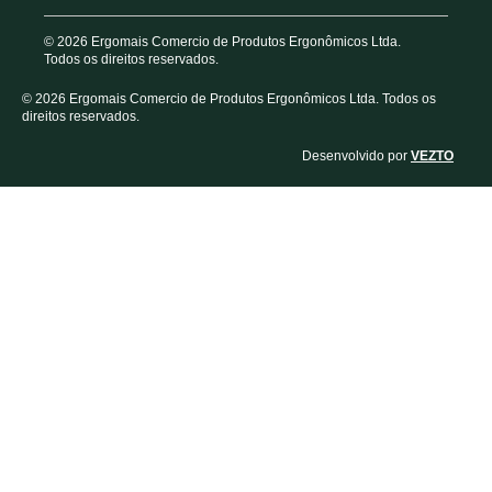
© 2026 Ergomais Comercio de Produtos Ergonômicos Ltda.
Todos os direitos reservados.
© 2026 Ergomais Comercio de Produtos Ergonômicos Ltda. Todos os
direitos reservados.
Desenvolvido por
VEZTO